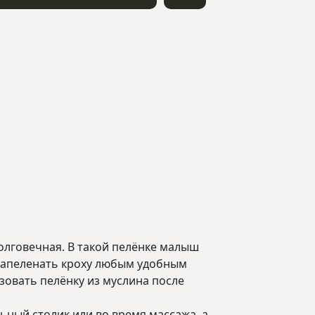
олговечная. В такой пелёнке малыш
 запеленать кроху любым удобным
ьзовать пелёнку из муслина после
ный столик или во время массажа, а