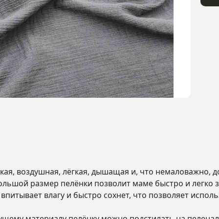
кая, воздушная, лёгкая, дышащая и, что немаловажно, д
 Большой размер пелёнки позволит маме быстро и легко
 впитывает влагу и быстро сохнет, что позволяет испол
щему материалу пелёнку можно подстилать на пеленаль