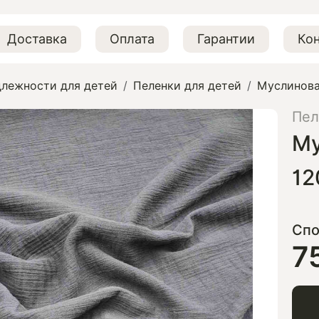
Доставка
Оплата
Гарантии
Ко
лежности для детей
Пеленки для детей
Муслинова
Пел
Му
12
Спо
7