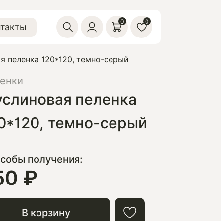
0
0
нтакты
я пеленка 120*120, темно-серый
енки
слиновая пеленка
0*120, темно-серый
собы получения:
50 ₽
В корзину