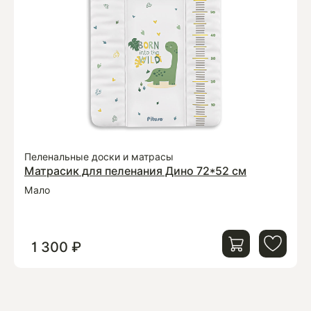
Пеленальные доски и матрасы
Матрасик для пеленания Дино 72*52 см
Мало
1 300 ₽