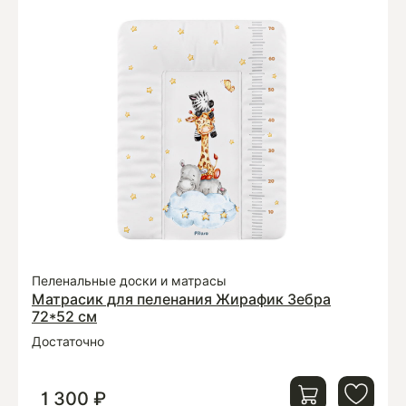
Пеленальные доски и матрасы
Матрасик для пеленания Жирафик Зебра
72*52 см
Достаточно
1 300 ₽